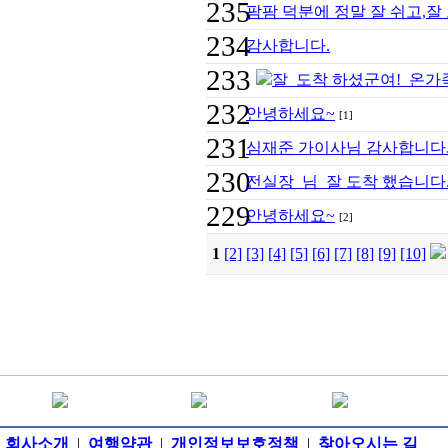
235
팜팜 덕분에 정말 잘 쉬고,잘 
234
감사합니다.
233
잘 도착 하셨군여! 온가
232
안녕하세요~
[1]
231
심재준 가이사님 감사합니다
230
전실장 님 잘 도착 했습니다
229
안녕하세요~
[2]
1
[2]
[3]
[4]
[5]
[6]
[7]
[8]
[9]
[10]
회사소개
|
여행약관
|
개인정보보호정책
|
찾아오시는 길