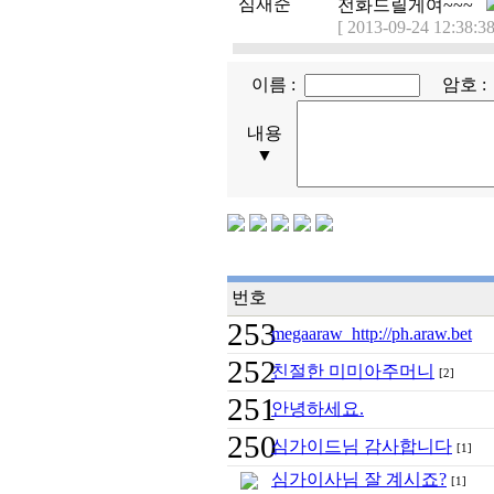
심재준
전화드릴게여~~~
[ 2013-09-24 12:38:38
이름 :
암호 
내용
▼
번호
253
megaaraw http://ph.araw.bet
252
친절한 미미아주머니
[2]
251
안녕하세요.
250
심가이드님 감사합니다
[1]
심가이사님 잘 계시죠?
[1]