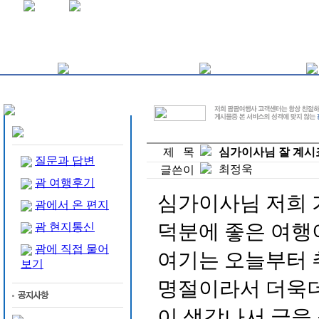
제 목
심가이사님 잘 계시
질문과 답변
최정욱
글쓴이
괌 여행후기
심가이사님 저희 가
괌에서 온 편지
덕분에 좋은 여행이
괌 현지통신
괌에 직접 물어
여기는 오늘부터 
보기
명절이라서 더욱더
이 생각나서 글을 