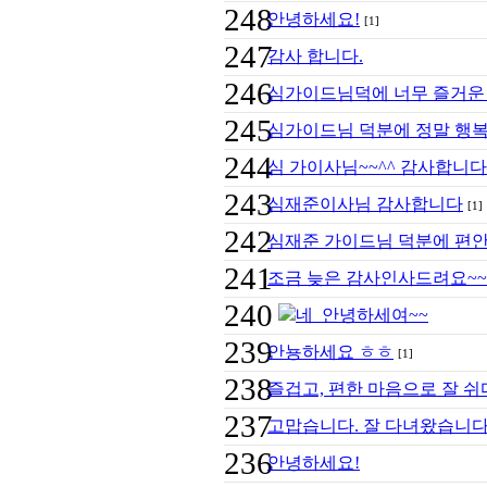
248
안녕하세요!
[1]
247
감사 합니다.
246
심가이드님덕에 너무 즐거운
245
심가이드님 덕분에 정말 행복
244
심 가이사님~~^^ 감사합니다
243
심재준이사님 감사합니다
[1]
242
심재준 가이드님 덕분에 편안
241
조금 늦은 감사인사드려요~~
240
네 안녕하세여~~
239
안뇽하세요 ㅎㅎ
[1]
238
즐겁고, 편한 마음으로 잘 쉬
237
고맙습니다. 잘 다녀왔습니다
236
안녕하세요!