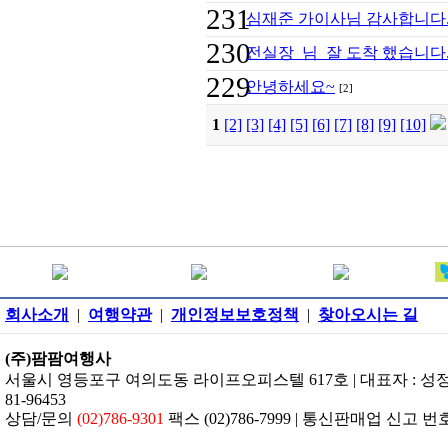
231
심재준 가이사님 감사합니다
230
전실장 님 잘 도착 했습니다
229
안녕하세요~
[2]
1
[2]
[3]
[4]
[5]
[6]
[7]
[8]
[9]
[10]
회사소개
|
여행약관
|
개인정보보호정책
|
찾아오시는 길
(주)팜팜여행사
서울시 영등포구 여의도동 라이프오피스텔 617호 | 대표자 : 성정은 
81-96453
상담/문의
(02)786-9301
팩스 (02)786-7999 | 통신판매업 신고 번호: