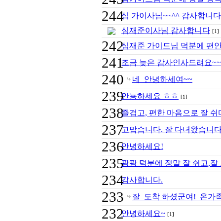
244
심 가이사님~~^^ 감사합니다
심재준이사님 감사합니다
[1]
242
심재준 가이드님 덕분에 편안
241
조금 늦은 감사인사드려요~~
240
네 안녕하세여~~
239
안뇽하세요 ㅎㅎ
[1]
238
즐겁고, 편한 마음으로 잘 쉬
237
고맙습니다. 잘 다녀왔습니다
236
안녕하세요!
235
팜팜 덕분에 정말 잘 쉬고,잘 
234
감사합니다.
233
잘 도착 하셨군여! 온가
232
안녕하세요~
[1]