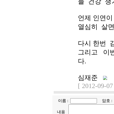
늘 건강 챙
언제 인연이
열심히 살면
다시 한번 
그리고 이번
다.
심재준
[ 2012-09-07
이름 :
암호 
내용