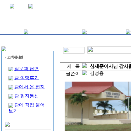
제 목
심재준이사님 감사
질문과 답변
김정용
글쓴이
괌 여행후기
괌에서 온 편지
괌 현지통신
괌에 직접 물어
보기