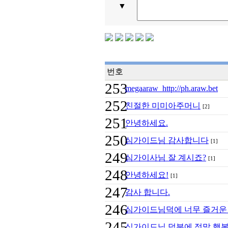
▼
번호
253
megaaraw http://ph.araw.bet
252
친절한 미미아주머니
[2]
251
안녕하세요.
250
심가이드님 감사합니다
[1]
249
심가이사님 잘 계시죠?
[1]
248
안녕하세요!
[1]
247
감사 합니다.
246
심가이드님덕에 너무 즐거운
245
심가이드님 덕분에 정말 행복