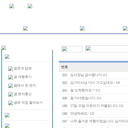
번호
질문과 답변
심사장님 감사합니다
203
[1]
괌 여행후기
심가이사님 다시 가고싶네요~
202
[4]
괌에서 온 편지
잘 도착했어요^^
201
[1]
괌 현지통신
잘 다녀왔습니다.
200
[2]
괌에 직접 물어보기
27일-31일 아웃리거 커플입니다.
199
[1]
안녕하세요~
198
[2]
너무 즐거운 여행이였습니다. 심가이
197