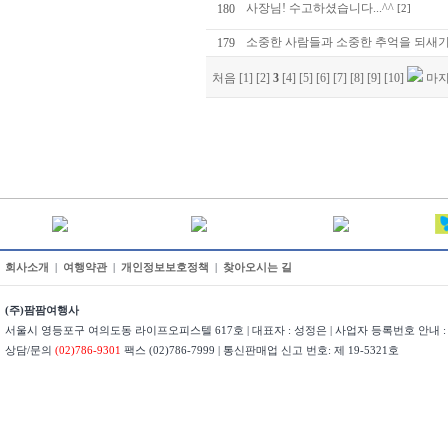
사장님! 수고하셨습니다...^^
180
[2]
소중한 사람들과 소중한 추억을 되새기
179
처음
[1]
[2]
3
[4]
[5]
[6]
[7]
[8]
[9]
[10]
마
회사소개
|
여행약관
|
개인정보보호정책
|
찾아오시는 길
(주)팜팜여행사
서울시 영등포구 여의도동 라이프오피스텔 617호 | 대표자 : 성정은 | 사업자 등록번호 안내 : 22
상담/문의
(02)786-9301
팩스 (02)786-7999 | 통신판매업 신고 번호: 제 19-5321호