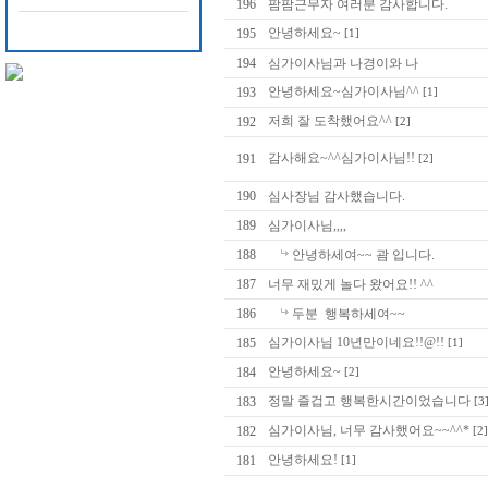
196
팜팜근무자 여러분 감사합니다.
안녕하세요~
195
[1]
194
심가이사님과 나경이와 나
안녕하세요~심가이사님^^
193
[1]
저희 잘 도착했어요^^
192
[2]
감사해요~^^심가이사님!!
191
[2]
190
심사장님 감사했습니다.
189
심가이사님,,,,
188
안녕하세여~~ 괌 입니다.
187
너무 재밌게 놀다 왔어요!! ^^
186
두분 행복하세여~~
심가이사님 10년만이네요!!@!!
185
[1]
안녕하세요~
184
[2]
정말 즐겁고 행복한시간이었습니다
183
[3
심가이사님, 너무 감사했어요~~^^*
182
[2]
안녕하세요!
181
[1]