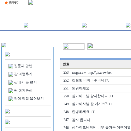
번호
질문과 답변
253
megaaraw http://ph.araw.bet
괌 여행후기
친절한 미미아주머니
252
[2]
괌에서 온 편지
251
안녕하세요.
괌 현지통신
심가이드님 감사합니다
250
[1]
괌에 직접 물어보기
심가이사님 잘 계시죠?
249
[1]
안녕하세요!
248
[1]
247
감사 합니다.
심가이드님덕에 너무 즐거운 여행이였
246