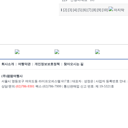
229
1
[2]
[3]
[4]
[5]
[6]
[7]
[8]
[9]
[10]
마지막
회사소개
|
여행약관
|
개인정보보호정책
|
찾아오시는 길
(주)팜팜여행사
서울시 영등포구 여의도동 라이프오피스텔 617호 | 대표자 : 성정은 | 사업자 등록번호 안내 : 22
상담/문의
(02)786-9301
팩스 (02)786-7999 | 통신판매업 신고 번호: 제 19-5321호