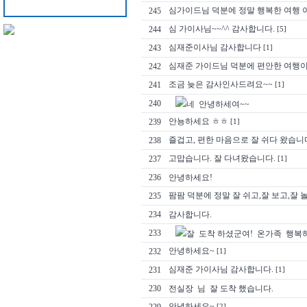
심가이드님 덕분에 정말 행복한 여행 
245
심 가이사님~~^^ 감사합니다.
244
[5]
심재준이사님 감사합니다
243
[1]
심재준 가이드님 덕분에 편안한 여행이
242
조금 늦은 감사인사드려요~~
241
[1]
240
네 안녕하세여~~
안뇽하세요 ㅎㅎ
239
[1]
즐겁고, 편한 마음으로 잘 쉬다 왔습니
238
고맙습니다. 잘 다녀왔습니다.
237
[1]
236
안녕하세요!
팜팜 덕분에 정말 잘 쉬고,잘 보고,잘 
235
234
감사합니다.
233
잘 도착 하셨군여! 온가족 행복
안녕하세요~
232
[1]
심재준 가이사님 감사합니다.
231
[1]
230
전실장 님 잘 도착 했습니다.
안녕하세요~
[2]