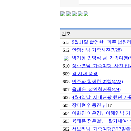
번호
9월11일 촬영한 파주 법원리
613
안영신님 가족사진(7/28)
612
박기동 민영식 님 가족여행(6/
정주연님 가족여행 사진 입니다
610
괌 시내 풍경
609
민주와 함께한 여행(4/22)
608
육태은 정인철커플(4/9)
607
4월4일날 시내관광 했던 가
606
장미현 임동진 님
605
[1]
이화진 이은경님이혜연님 가족
604
육태은 정은철님 잘가세여~~
603
서보라님 기족여행(3/13일촬
602