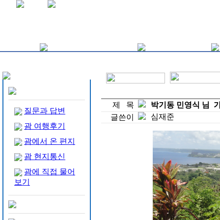
제 목
박기동 민영식 님 가족
질문과 답변
심재준
글쓴이
괌 여행후기
괌에서 온 편지
괌 현지통신
괌에 직접 물어
보기