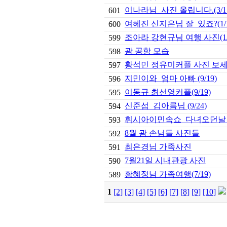
이나라님 사진 올립니다.(3/1
601
여헤진 신지은님 잘 있죠?(1/1
600
조아라 강현규님 여행 사진(1/
599
괌 공항 모습
598
황석민 정유미커플 사진 보세여~
597
지민이와 엄마 아빠 (9/19)
596
이동규 최선영커플(9/19)
595
신준섭 김아름님 (9/24)
594
휘시아이민속쇼 다녀오던날 (9
593
8월 괌 손님들 사진들
592
최은경님 가족사진
591
7월21일 시내관광 사진
590
황혜정님 가족여행(7/19)
589
1
[2]
[3]
[4]
[5]
[6]
[7]
[8]
[9]
[10]