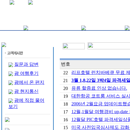
번호
질문과 답변
리프호텔 런치바베큐 무료 
22
괌 여행후기
3월 1,8,22일 3박4일 파격세
21
괌에서 온 편지
유류 할증료 인상 없습니다.
20
괌 현지통신
대한항공 코트룸 서비스 실
19
괌에 직접 물어
2006년 2월요금 업데이트했
18
보기
12월,1월달 여행경비 up-date
17
12월달 PIC호텔 파격세일상
16
미국 사전입국심사제도 강화
15