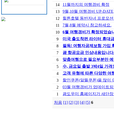
11월까지의 여행경비 확정
14
9월,10월 여행경비 UP-DATE
13
힐튼호텔 동반자녀 프로모션
12
7월,8월 예약시 참고하세요.
11
6월 여행경비가 확정되었습
10
미국 출도착편 라이터 휴대
9
필독! 여행자공제보험 가입 
8
괌 항공요금 인상내용입니다
7
맞춤여행으로 필요부분만 예
6
수, 금요일 출발 3박4일 가격
5
고객 유형에 따른 다양한 여
4
할인쿠폰(알뜰쿠폰)을 많이 
3
03월 여행경비가 업데이트되
2
괌도우미 홈페이지가 새단장
1
처음
[1]
[2]
[3]
[4]
[5]
6