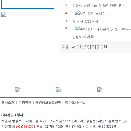
5
김현정 유철커플 잘 도착햇습니다.
4
사진 몇장 보세여......
3
잘 다녀 왔습니다...
2
축하 합니다(사진 한장 있어여~~)
1
진성이네 가족
처음
[21]
[22]
[23]
[24]
25
회사소개
|
여행약관
|
개인정보보호정책
|
찾아오시는 길
(주)팜팜여행사
서울시 영등포구 여의도동 라이프오피스텔 617호 | 대표자 : 성정은 | 사업자 등록번호 안내 : 22
상담/문의
(02)786-9301
팩스 (02)786-7999 | 통신판매업 신고 번호: 제 19-5321호