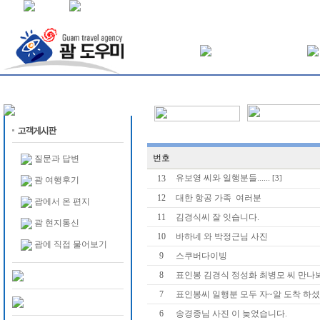
번호
질문과 답변
유보영 씨와 일행분들......
13
[3]
괌 여행후기
12
대한 항공 가족 여러분
괌에서 온 편지
11
김경식씨 잘 잇습니다.
괌 현지통신
10
바하네 와 박정근님 사진
괌에 직접 물어보기
9
스쿠버다이빙
8
표인봉 김경식 정성화 최병모 씨 만나
7
표인봉씨 일행분 모두 자~알 도착 하
6
송경종님 사진 이 늦었습니다.